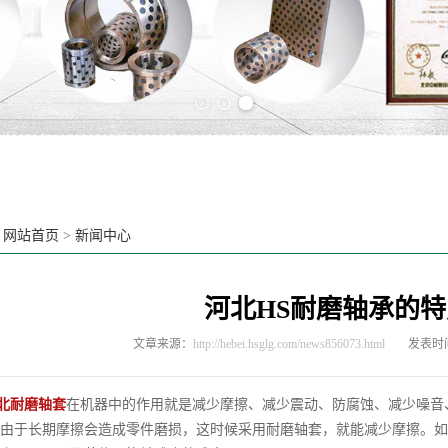
Previous slide
Next slide
：
网站首页
>
新闻中心
河北HS耐磨轴承的特
文章来源：
http://hebei.hsglg.com/news856073.html
发表时间：
北耐磨轴套
在机器中的作用就是减少摩擦、减少震动、防腐蚀、减少噪音
由于长期摩擦会造成零件磨损，这时候采用耐磨轴套，就能减少摩擦。如